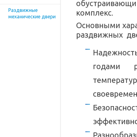
обустраивающи
Раздвижные
комплекс.
механические двери
Основными хар
раздвижных дв
Надежност
годами 
темпера
своевремен
Безопасно
эффективно
Разнообра